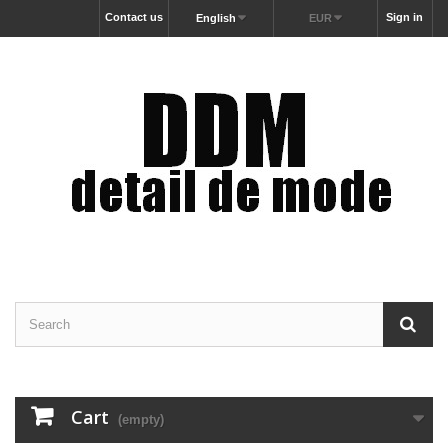
Contact us
Sign in
English
EUR
Cart
(empty)