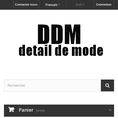
Contactez-nous
Connexion
Français
EUR
Panier
(vide)