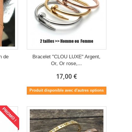
n de
Bracelet "CLOU LUXE" Argent,
Or, Or rose,...
17,00 €
Produit disponible avec d'autres options
PROMO !