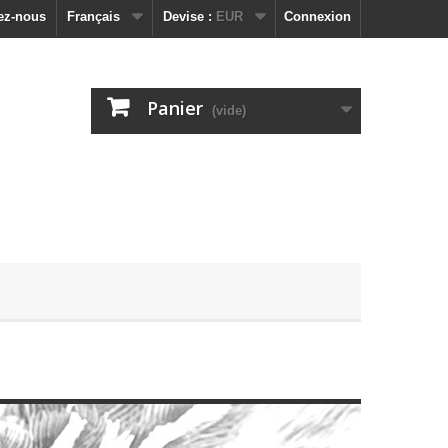
ez-nous
Français
Devise :
EUR
Connexion
Panier
(vide)