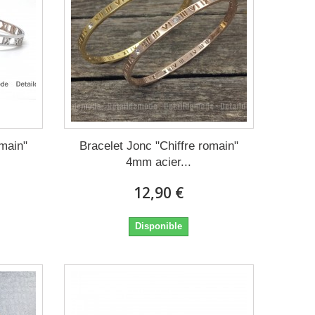
omain"
Bracelet Jonc "Chiffre romain"
4mm acier...
12,90 €
Disponible