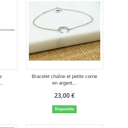
s
Bracelet chaîne et petite corne
..
en argent...
23,00 €
Disponible