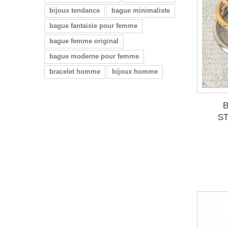
bijoux tendance
bague minimaliste
bague fantaisie pour femme
bague femme original
bague moderne pour femme
bracelet homme
bijoux homme
B
ST